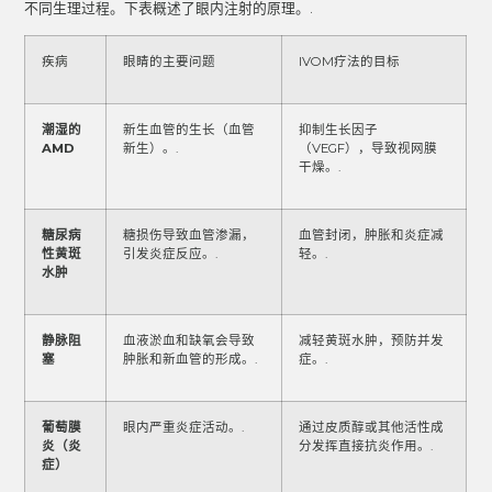
不同生理过程。下表概述了眼内注射的原理。.
疾病
眼睛的主要问题
IVOM疗法的目标
潮湿的
新生血管的生长（血管
抑制生长因子
AMD
新生）。.
（VEGF），导致视网膜
干燥。.
糖尿病
糖损伤导致血管渗漏，
血管封闭，肿胀和炎症减
性黄斑
引发炎症反应。.
轻。.
水肿
静脉阻
血液淤血和缺氧会导致
减轻黄斑水肿，预防并发
塞
肿胀和新血管的形成。.
症。.
葡萄膜
眼内严重炎症活动。.
通过皮质醇或其他活性成
炎（炎
分发挥直接抗炎作用。.
症）