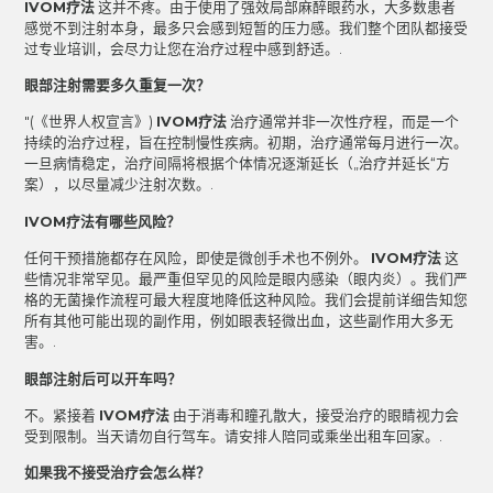
IVOM疗法
这并不疼。由于使用了强效局部麻醉眼药水，大多数患者
感觉不到注射本身，最多只会感到短暂的压力感。我们整个团队都接受
过专业培训，会尽力让您在治疗过程中感到舒适。.
眼部注射需要多久重复一次？
"(《世界人权宣言》)
IVOM疗法
治疗通常并非一次性疗程，而是一个
持续的治疗过程，旨在控制慢性疾病。初期，治疗通常每月进行一次。
一旦病情稳定，治疗间隔将根据个体情况逐渐延长（„治疗并延长“方
案），以尽量减少注射次数。.
IVOM疗法有哪些风险？
任何干预措施都存在风险，即使是微创手术也不例外。
IVOM疗法
这
些情况非常罕见。最严重但罕见的风险是眼内感染（眼内炎）。我们严
格的无菌操作流程可最大程度地降低这种风险。我们会提前详细告知您
所有其他可能出现的副作用，例如眼表轻微出血，这些副作用大多无
害。.
眼部注射后可以开车吗？
不。紧接着
IVOM疗法
由于消毒和瞳孔散大，接受治疗的眼睛视力会
受到限制。当天请勿自行驾车。请安排人陪同或乘坐出租车回家。.
如果我不接受治疗会怎么样？