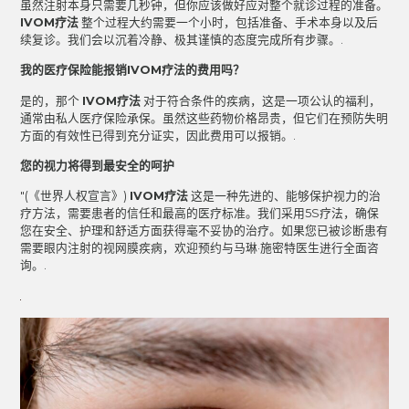
虽然注射本身只需要几秒钟，但你应该做好应对整个就诊过程的准备。
IVOM疗法
整个过程大约需要一个小时，包括准备、手术本身以及后
续复诊。我们会以沉着冷静、极其谨慎的态度完成所有步骤。.
我的医疗保险能报销IVOM疗法的费用吗？
是的，那个
IVOM疗法
对于符合条件的疾病，这是一项公认的福利，
通常由私人医疗保险承保。虽然这些药物价格昂贵，但它们在预防失明
方面的有效性已得到充分证实，因此费用可以报销。.
您的视力将得到最安全的呵护
"(《世界人权宣言》)
IVOM疗法
这是一种先进的、能够保护视力的治
疗方法，需要患者的信任和最高的医疗标准。我们采用5S疗法，确保
您在安全、护理和舒适方面获得毫不妥协的治疗。如果您已被诊断患有
需要眼内注射的视网膜疾病，欢迎预约与马琳·施密特医生进行全面咨
询。.