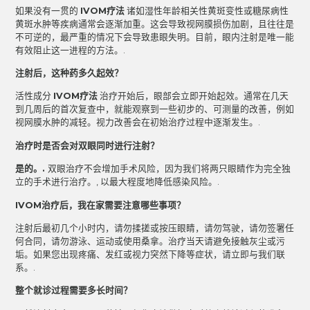
如果没有一贯的
IVOM疗法
诸如湿性年龄相关性黄斑变性或糖尿病性
黄斑水肿等疾病通常会逐渐加重。这会导致视网膜损伤加剧，且往往是
不可逆的，最严重的情况下会导致患眼失明。目前，眼内注射是唯一能
有效阻止这一进程的方法。.
注射后，这种药多久起效？
活性成分
IVOM疗法
治疗开始后，眼部会立即开始起效。通常在几天
到几周后的首次复查中，就能观察到一些初步的、可测量的改善，例如
视网膜水肿的减轻。视力改善会在初始治疗过程中逐渐发生。.
治疗时是否会对双眼同时进行注射？
是的。.
双眼治疗不会增加手术风险，因为我们将两只眼睛作为完全独
立的手术进行治疗。,
以最大程度地降低感染风险。.
IVOM治疗后，我在家需要注意哪些事项？
注射后最初几个小时内，请勿揉搓或按压眼睛，请勿驾驶，请勿签署任
何合同，请勿游泳、运动或使用桑拿。治疗当天请避免接触灰尘或污
垢。如果您出现疼痛、发红或视力突然下降等症状，请立即与我们联
系。.
整个就诊过程需要多长时间？