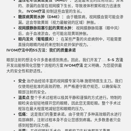
湿性老年性黄斑变性（AMD）：
这是最常见的应用场景。异常
的、渗漏的血管在视网膜下生长，导致液体积聚和视力迅速丧
失。
IVOM疗法
抑制这些血管的生长。.
糖尿病黄斑水肿（DME）：
由于糖尿病，视网膜血管可能会渗
漏。这会导致黄斑（视力最敏锐的区域）肿胀。.
视网膜静脉阻塞引起的黄斑水肿：
视网膜静脉阻塞（眼中风）
后，由于血液淤血，也可能出现黄斑肿胀。.
眼内发炎（葡萄膜炎）：
在某些严重的炎症病例中，可能需要
直接向眼睛内给药来控制炎症并保护视力。.
IVOM疗法中的5S方法：我们的质量承诺
眼部注射的想法令许多患者感到焦虑。因此，我们开发了……
5-S 方法
开发出能够简化您整个流程的方案
IVOM疗法
定义明确，为您提供最
大的安全性和舒适性。.
安全
治疗由经验丰富的视网膜专家马琳·施密特医生主刀。我们
仅使用经批准的高效药物，并严格遵守医疗规范，以确保每次
眼部注射的安全。.
温柔点
整个手术过程将以极其平静和谨慎的方式进行。特制的
眼睑夹会轻轻地撑开您的眼睛，因此您无需眨眼。整个手术过
程旨在最大程度地减轻您和眼睛的压力。.
低痛：
这是我们的重要承诺。由于使用了多种高效眼药水进行
局部麻醉，注射过程本身不会让您感到疼痛。大多数患者只会
感到短暂的压力感。.
无菌：
在任何眼科手术中，严格的卫生标准都至关重要。