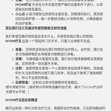
IVOM疗法
手术在与手术室同等严格的无菌条件下进行，以将
感染风险降至最低。.
小心点
从首次眼部注射前的全面信息，到精准的执行，再到密
切的后续护理——每一步都经过精心计划和控制，以确保最佳
的治疗效果。.
您在我们法兰克福诊所接受眼部注射的流程
我们希望您确切地知道会发生什么，并感受到我们悉心的照顾。
IVOM疗法
这是一个简短的门诊手术，只需几分钟即可完成。.
准备：
您将舒适地坐在我们特制的治疗椅上。治疗前，我们会
多次用麻醉眼药水和眼膏为眼睛进行消毒。.
消毒：
为确保最大限度的无菌，我们会仔细消毒眼睛及周围皮
肤。您将获得一块无菌手术单。.
注射：
施密特医生使用一个小型眼睑夹轻轻撑开眼睑。用极细
的针头注射药物的过程只需几秒钟，而且由于使用了强效麻醉
剂，所以不会感到疼痛。.
后续检查：
注射后立即冲洗眼睛并检查眼压。.
图片预留空间：[施密特诊所明亮温馨的治疗室，展示了IVOM疗法的
无菌专业环境。]
IVOM疗法适应症概述
眼内注射是一种针对性治疗方法，根据所治疗的疾病，它会影响眼部的