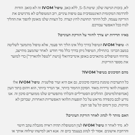
לא, בזכות הגישה שלנו, שיטת 5-S, ללא כאב,
טיפול IVOM
זה לא כואב. הודות
להרדמה המקומית האינטנסיבית עם טיפות עיניים, רוב המטופלים לא מרגישים את
הזריקה עצמה, לכל היותר תחושת לחץ קצרה. כל הצוות שלנו מאומן להפוך את ההליך
לנוח ככל האפשר עבורכם.
באיזו תדירות יש צורך לחזור על הזרקת העיניים?
ה-
טיפול IVOM
הטיפול בדרך כלל אינו הליך חד פעמי, אלא טיפול מתמשך לשליטה
במצב הכרוני. בתחילה, הטיפול ניתן בדרך כלל מדי חודש. לאחר שהמצב מתייצב,
מרווחי הטיפולים מתארכים באופן אינדיבידואלי (גישת "לטפל ולהאריך") כדי למזער
את מספר הזריקות.
מהם הסיכונים בטיפול IVOM?
כל התערבות טומנת בחובה סיכונים, גם אם היא זעיר פולשנית.
טיפול IVOM
אלו
תופעות לוואי נדירות מאוד. הסיכון החמור ביותר, אך הנדיר ביותר, הוא זיהום בתוך העין
(אנדופתלמיטיס). ההליכים הסטריליים והבלתי מתפשרים שלנו ממזערים סיכון זה. אנו
נודיע לכם בקפידה מראש על כל תופעות הלוואי האפשריות האחרות, שברובן לא
מזיקות, כגון דימום קל על פני העין.
האם מותר לי לנהוג לאחר הזרקת העיניים?
לא. מיד לאחר ה
טיפול IVOM
לעין המטופלת תהיה ראייה מוגבלת עקב חיטוי
והרחבת אישונים. אסור לך לנהוג בעצמך ביום זה. אנא דאג למישהו שילווה אותך או