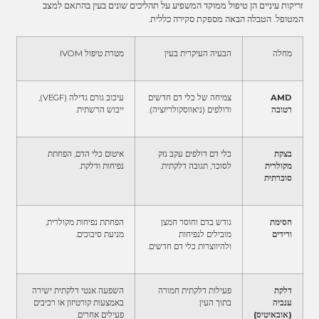
זריקות עיניים הן טיפול ממוקד המשפיע על תהליכים שונים בעין בהתאם למצב
המטופל. הטבלה הבאה מספקת סקירה כללית.
מחלה
הבעיה העיקרית בעין
מטרת טיפול IVOM
AMD
צמיחה של כלי דם חדשים
עיכוב גורם גדילה (VEGF),
רטובה
ודולפים (ניאווסקולריזציה).
ייבוש הרשתית.
בצקת
כלי דם דולפים עקב נזק
איטום כלי הדם, הפחתת
מקולרית
לסוכר, תגובה דלקתית.
נפיחות ודלקת.
סוכרתית
חסימת
גודש בדם וחוסר חמצן
הפחתת נפיחות מקולרית,
ורידים
מובילים לנפיחות
מניעת סיבוכים.
ולהיווצרות כלי דם חדשים.
דלקת
פעילות דלקתית חמורה
השפעה אנטי דלקתית ישירה
ענביה
בתוך העין.
באמצעות קורטיזון או רכיבים
(אובאיטיס)
פעילים אחרים.