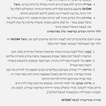
סטרילי:
היגיינה ללא פשרות היא חיונית במהלך כל ניתוח עיניים.
טיפול
IVOM
מתבצע בתנאים סטריליים מחמירים ביותר, המקבילים לאלה של
חדר ניתוח, על מנת להפחית את הסיכון לזיהום למינימום מוחלט.
בזהירות:
החל ממידע מקיף לפני הזרקת העין הראשונה, דרך ביצוע מדויק ועד
טיפול מעקב צמוד - כל שלב מתוכנן ומבוקר בקפידה מירבית על מנת להבטיח
את תוצאת הטיפול הטובה ביותר.
הליך הזרקת העיניים במרפאה שלנו בפרנקפורט
אנחנו רוצים שתדעו בדיוק למה לצפות ותרגישו שדואגים לכם טוב.
טיפול IVOM
זהו
הליך קצר ואמבולטורי שנמשך מספר דקות בלבד.
הֲכָנָה:
תוכלו לשבת בנוחות באחד מכיסאות הטיפול המיוחדים שלנו. העין
המיועדת לטיפול תוכן מספר פעמים באמצעות טיפות עיניים ומשחות אלחוש.
חיטוי:
כדי להבטיח סטריליות מרבית, העין והעור שמסביב מחוטאים בקפידה.
תקבלו כיסוי סטרילי.
הזריקה:
ד"ר שמידט משתמש במלחציים קטנים לעפעף כדי להחזיק את העין
פקוחה בעדינות. מתן התרופה בפועל באמצעות מחט דקה מאוד אורך רק
כמה שניות ואינו כואב הודות להרדמה החזקה.
בדיקת מעקב:
מיד לאחר ההזרקה, שוטפים את העין ונבדק לחץ הדם.
מרחב מוגדר לתמונה: [חדר טיפולים מואר וידידותי במרפאת שמידט, המציג את
הסביבה הסטרילית והמקצועית לטיפול IVOM.]
סקירת אינדיקציות לטיפול IVOM