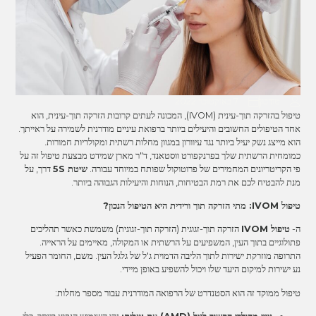
טודבון
7 באוקטובר 2022
טיפול בהזרקה תוך-עינית (IVOM), המכונה לעתים קרובות הזרקה תוך-עינית, הוא
אחד הטיפולים החשובים והיעילים ביותר ברפואת עיניים מודרנית לשמירה על ראייתך.
הוא מייצג נשק יעיל ביותר נגד עיוורון במגוון מחלות רשתית ומקולריות חמורות.
כמומחית הרשתית שלך בפרנקפורט ווסטאנד, ד"ר מארן שמידט מבצעת טיפול זה על
פי הקריטריונים המחמירים של פרוטוקול שפותח במיוחד עבורה.
שיטת 5S
דרך, על
מנת להבטיח לכם את רמת הבטיחות, הנוחות והיעילות הגבוהה ביותר.
טיפול IVOM: מתי הזרקה תוך ורידית היא הטיפול הנכון?
ה-
טיפול IVOM
הזרקה תוך-זגוגית (הזרקה תוך-זגוגית) משמשת כאשר תהליכים
פתולוגיים בתוך העין, המשפיעים על הרשתית או המקולה, מאיימים על הראייה.
התרופה מוזרקת ישירות לתוך הליבה הדמוית ג'ל של גלגל העין. משם, החומר הפעיל
נע ישירות למיקום היעד שלו ויכול להשפיע באופן מיידי.
טיפול ממוקד זה הוא הסטנדרט של הרפואה המודרנית עבור מספר מחלות: