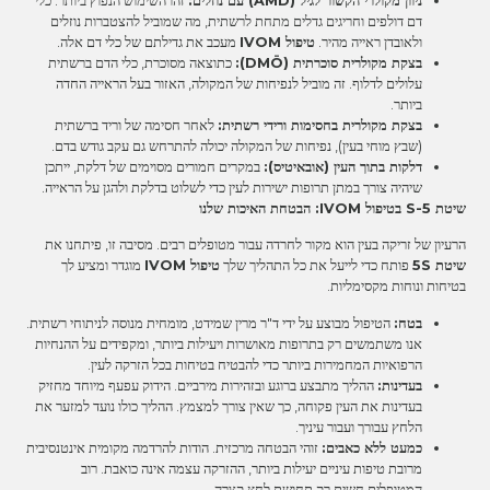
ניוון מקולרי הקשור לגיל (AMD) עם נוזלים:
זהו השימוש הנפוץ ביותר. כלי
דם דולפים וחריגים גדלים מתחת לרשתית, מה שמוביל להצטברות נוזלים
ולאובדן ראייה מהיר.
טיפול IVOM
מעכב את גדילתם של כלי דם אלה.
בצקת מקולרית סוכרתית (DMÖ):
כתוצאה מסוכרת, כלי הדם ברשתית
עלולים לדלוף. זה מוביל לנפיחות של המקולה, האזור בעל הראייה החדה
ביותר.
בצקת מקולרית בחסימות ורידי רשתית:
לאחר חסימה של וריד ברשתית
(שבץ מוחי בעין), נפיחות של המקולה יכולה להתרחש גם עקב גודש בדם.
דלקות בתוך העין (אובאיטיס):
במקרים חמורים מסוימים של דלקת, ייתכן
שיהיה צורך במתן תרופות ישירות לעין כדי לשלוט בדלקת ולהגן על הראייה.
שיטת 5-S בטיפול IVOM: הבטחת האיכות שלנו
הרעיון של זריקה בעין הוא מקור לחרדה עבור מטופלים רבים. מסיבה זו, פיתחנו את
שיטת 5S
פותח כדי לייעל את כל התהליך שלך
טיפול IVOM
מוגדר ומציע לך
בטיחות ונוחות מקסימליות.
בטח:
הטיפול מבוצע על ידי ד"ר מרין שמידט, מומחית מנוסה לניתוחי רשתית.
אנו משתמשים רק בתרופות מאושרות ויעילות ביותר, ומקפידים על ההנחיות
הרפואיות המחמירות ביותר כדי להבטיח בטיחות בכל הזרקה לעין.
בעדינות:
ההליך מתבצע ברוגע ובזהירות מירביים. הידוק עפעף מיוחד מחזיק
בעדינות את העין פקוחה, כך שאין צורך למצמץ. ההליך כולו נועד למזער את
הלחץ עבורך ועבור עיניך.
כמעט ללא כאבים:
זוהי הבטחה מרכזית. הודות להרדמה מקומית אינטנסיבית
מרובת טיפות עיניים יעילות ביותר, ההזרקה עצמה אינה כואבת. רוב
המטופלים חשים רק תחושת לחץ קצרה.