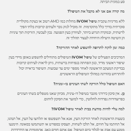
סע במונית הביתה.
מה קורה אם אני לא מקבל את הטיפול?
ללא מדיניות עקבית
טיפול IVOM
מחלות כמו AMD רטוב או בצקת מקולרית
סוכרתית בדרך כלל מתקדמות. זה מוביל לנזק גובר ולעתים קרובות בלתי הפיך
לרשתית, ובמקרה הגרוע ביותר, לעיוורון בעין הפגועה. נכון לעכשיו, הזרקות תוך עיניות
הן השיטה היעילה היחידה לעצור תהליך זה.
כמה זמן לוקח לתרופה להשפיע לאחר ההזרקה?
המרכיבים הפעילים של
טיפול IVOM
הטיפולים מתחילים להשפיע באופן מיידי בעין.
שיפור ראשוני מדיד, כגון הפחתה בנפיחות ברשתית, ניתן לראות לעיתים קרובות
בבדיקת המעקב הראשונה לאחר מספר ימים עד שבועות. השיפור בראייה יכול
להתרחש בהדרגה במהלך הטיפולים הראשוניים.
האם הטיפול כולל הזרקה לשתי העיניים בו-זמנית?
כֵּן.
אין סיכון כירורגי מוגבר בטיפול דו-עינית, מכיוון שאנו מטפלים בשתי העיניים
כפרוצדורות נפרדות לחלוטין.,
כדי למזער את הסיכון לזיהום.
למה עליי להיות מודעת בבית לאחר טיפול IVOM?
בשעות הראשונות לאחר הזרקת העין, אנא אל תשפשפו או תלחצו על העין, אל תנהגו,
אל תחתמו על חוזים, אל תלכו לשחות, תעסקו בספורט או תשתמשו בסאונה. הימנעו
ממגע עם אבק או לכלוך ביום הטיפול. אם אתם חווים כאב, אדמומיות או הידרדרות