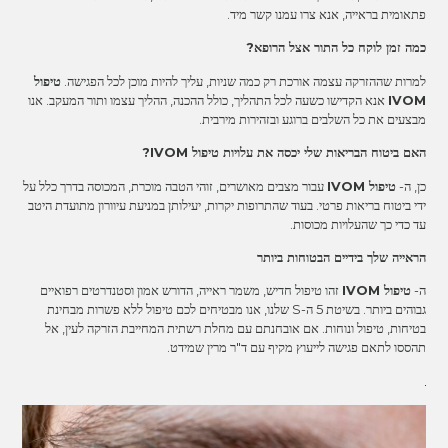
פתאומית בראייה, אנא צרו עמנו קשר מיד.
כמה זמן לוקח כל התור אצל הרופא?
למרות שההזרקה עצמה אורכת רק כמה שניות, עליך להיות מוכן לכל הפגישה.
טיפול
IVOM
אנא הקדישו כשעה לכל התהליך, כולל ההכנה, ההליך עצמו ותור המעקב. אנו
מבצעים את כל השלבים ברוגע ובזהירות מירבית.
האם ביטוח הבריאות שלי יכסה את עלויות טיפול IVOM?
כן, ה-
טיפול IVOM
עבור מצבים מאושרים, זוהי הטבה מוכרת, המכוסה בדרך כלל על
ידי ביטוח בריאות פרטי. בעוד שהתרופות יקרות, יעילותן במניעת עיוורון מתועדת היטב
עד כדי כך שהעלויות מכוסות.
הראייה שלך בידיים הבטוחות ביותר
ה-
טיפול IVOM
זהו טיפול חדיש, משמר ראייה, הדורש אמון וסטנדרטים רפואיים
גבוהים ביותר. בשיטת 5 ה-S שלנו, אנו מבטיחים לכם טיפול ללא פשרות מבחינת
בטיחות, טיפול ונוחות. אם אובחנתם עם מחלת רשתית המחייבת הזרקה לעין, אל
תהססו לתאם פגישה לייעוץ מקיף עם ד"ר מרין שמידט.