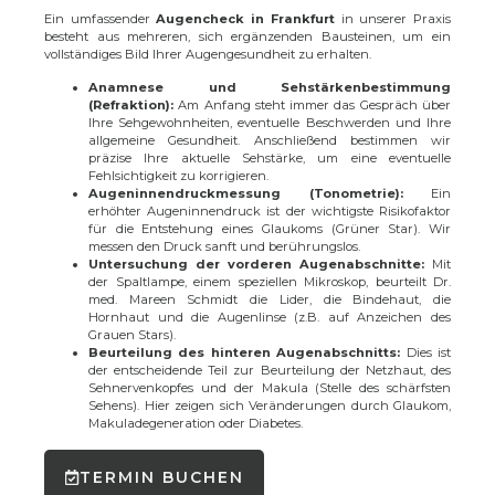
Ein umfassender
Augencheck in Frankfurt
in unserer Praxis
besteht aus mehreren, sich ergänzenden Bausteinen, um ein
vollständiges Bild Ihrer Augengesundheit zu erhalten.
Anamnese und Sehstärkenbestimmung
(Refraktion):
Am Anfang steht immer das Gespräch über
Ihre Sehgewohnheiten, eventuelle Beschwerden und Ihre
allgemeine Gesundheit. Anschließend bestimmen wir
präzise Ihre aktuelle Sehstärke, um eine eventuelle
Fehlsichtigkeit zu korrigieren.
Augeninnendruckmessung (Tonometrie):
Ein
erhöhter Augeninnendruck ist der wichtigste Risikofaktor
für die Entstehung eines Glaukoms (Grüner Star). Wir
messen den Druck sanft und berührungslos.
Untersuchung der vorderen Augenabschnitte:
Mit
der Spaltlampe, einem speziellen Mikroskop, beurteilt Dr.
med. Mareen Schmidt die Lider, die Bindehaut, die
Hornhaut und die Augenlinse (z.B. auf Anzeichen des
Grauen Stars).
Beurteilung des hinteren Augenabschnitts:
Dies ist
der entscheidende Teil zur Beurteilung der Netzhaut, des
Sehnervenkopfes und der Makula (Stelle des schärfsten
Sehens). Hier zeigen sich Veränderungen durch Glaukom,
Makuladegeneration oder Diabetes.
TERMIN BUCHEN