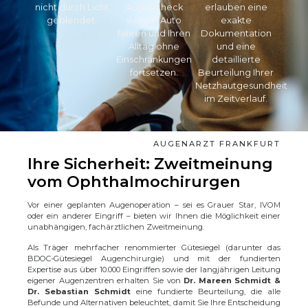
nicht durch Licht
Augencheck
erlauben eine
geblendet.
wieder Auto
exakte
fahren und Ihren
Dokumentation
Alltag ohne
und eine
Einschränkungen
detaillierte
fortsetzen.
Beurteilung Ihrer
Netzhautgesundheit
im Zeitverlauf.
AUGENARZT FRANKFURT
Ihre Sicherheit: Zweitmeinung
vom Ophthalmochirurgen
Vor einer geplanten Augenoperation – sei es Grauer Star, IVOM
oder ein anderer Eingriff – bieten wir Ihnen die Möglichkeit einer
unabhängigen, fachärztlichen Zweitmeinung.
Als Träger mehrfacher renommierter Gütesiegel (darunter das
BDOC-Gütesiegel Augenchirurgie) und mit der fundierten
Expertise aus über 10.000 Eingriffen sowie der langjährigen Leitung
eigener Augenzentren erhalten Sie von
Dr. Mareen Schmidt &
Dr. Sebastian Schmidt
eine fundierte Beurteilung, die alle
Befunde und Alternativen beleuchtet, damit Sie Ihre Entscheidung