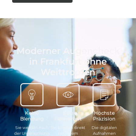
Moderner Augencheck
in Frankfurt ohne
Weittropfen
Keine
Kein
Höchste
Blendung
Fahrverbot
Präzision
Sie werden nach
Sie können direkt
Die digitalen
der Untersuchung
nach dem
Aufnahmen