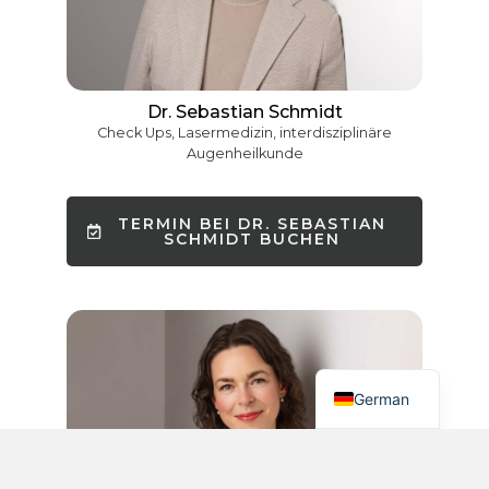
Dr. Sebastian Schmidt
Check Ups, Lasermedizin, interdisziplinäre
Augenheilkunde
French
Chinese
TERMIN BEI DR. SEBASTIAN
SCHMIDT BUCHEN
Hebrew
Russian
Spanish
English
German