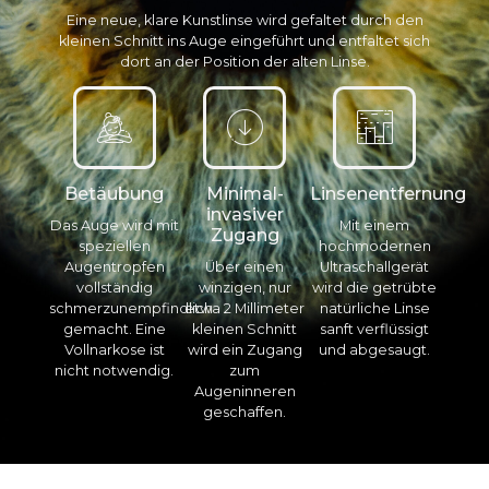
Eine neue, klare Kunstlinse wird gefaltet durch den
kleinen Schnitt ins Auge eingeführt und entfaltet sich
dort an der Position der alten Linse.
Betäubung​
Minimal-
Linsenentfernung
invasiver
Das Auge wird mit
Mit einem
Zugang
speziellen
hochmodernen
Augentropfen
Über einen
Ultraschallgerät
vollständig
winzigen, nur
wird die getrübte
schmerzunempfindlich
etwa 2 Millimeter
natürliche Linse
gemacht. Eine
kleinen Schnitt
sanft verflüssigt
Vollnarkose ist
wird ein Zugang
und abgesaugt.
nicht notwendig.
zum
Augeninneren
geschaffen.