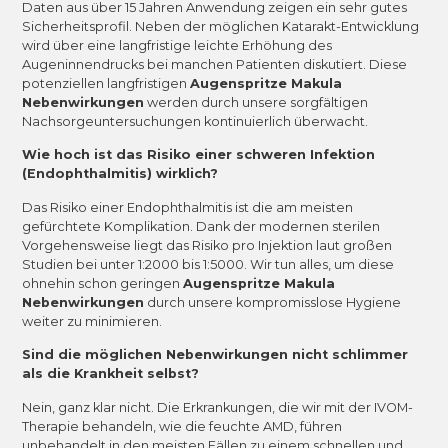
Daten aus über 15 Jahren Anwendung zeigen ein sehr gutes
Sicherheitsprofil. Neben der möglichen Katarakt-Entwicklung
wird über eine langfristige leichte Erhöhung des
Augeninnendrucks bei manchen Patienten diskutiert. Diese
potenziellen langfristigen
Augenspritze Makula
Nebenwirkungen
werden durch unsere sorgfältigen
Nachsorgeuntersuchungen kontinuierlich überwacht.
Wie hoch ist das Risiko einer schweren Infektion
(Endophthalmitis) wirklich?
Das Risiko einer Endophthalmitis ist die am meisten
gefürchtete Komplikation. Dank der modernen sterilen
Vorgehensweise liegt das Risiko pro Injektion laut großen
Studien bei unter 1:2000 bis 1:5000. Wir tun alles, um diese
ohnehin schon geringen
Augenspritze Makula
Nebenwirkungen
durch unsere kompromisslose Hygiene
weiter zu minimieren.
Sind die möglichen Nebenwirkungen nicht schlimmer
als die Krankheit selbst?
Nein, ganz klar nicht. Die Erkrankungen, die wir mit der IVOM-
Therapie behandeln, wie die feuchte AMD, führen
unbehandelt in den meisten Fällen zu einem schnellen und