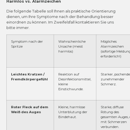
Harmlos vs. Alarmzeichen
Die folgende Tabelle soll Ihnen als praktische Orientierung
dienen, um Ihre Symptome nach der Behandlung besser
einordnen zu können. Im Zweifelsfall kontaktieren Sie uns
bitte immer.
Symptom nach der
Wahrscheinliche
Mögliches
Spritze
Ursache (meist
Alarmzeichen
harmlos)
(sofortige Meldun
erforderlich!)
Leichtes Kratzen /
Reaktion auf
Starker, pochende
Fremdkörpergefühl
Desinfektionsmittel,
zunehmender
kleine
Schmerz.
Einstichwunde.
Roter Fleck auf dem
Kleine, harmlose
Starke, diffuse
Weiß des Auges
Unterblutung der
Rötung des
Bindehaut.
gesamten Auges, 
mit Schmerzen
verbunden.