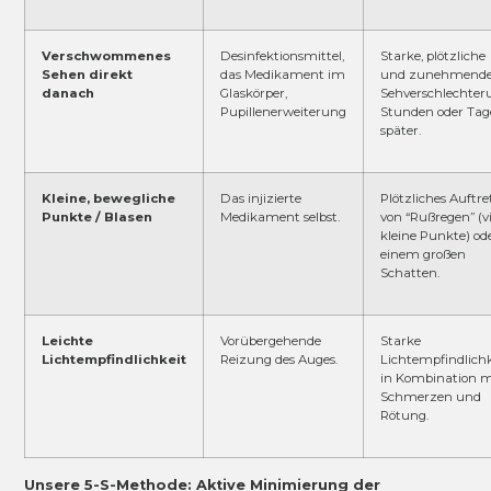
Verschwommenes
Desinfektionsmittel,
Starke, plötzliche
Sehen direkt
das Medikament im
und zunehmend
danach
Glaskörper,
Sehverschlechter
Pupillenerweiterung
Stunden oder Tag
später.
Kleine, bewegliche
Das injizierte
Plötzliches Auftr
Punkte / Blasen
Medikament selbst.
von “Rußregen” (vi
kleine Punkte) od
einem großen
Schatten.
Leichte
Vorübergehende
Starke
Lichtempfindlichkeit
Reizung des Auges.
Lichtempfindlichk
in Kombination m
Schmerzen und
Rötung.
Unsere 5-S-Methode: Aktive Minimierung der