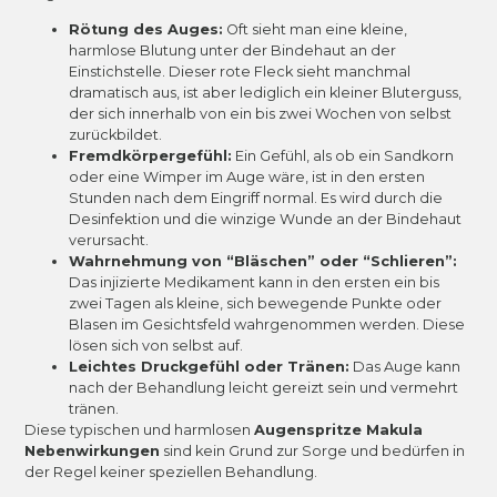
Rötung des Auges:
Oft sieht man eine kleine,
harmlose Blutung unter der Bindehaut an der
Einstichstelle. Dieser rote Fleck sieht manchmal
dramatisch aus, ist aber lediglich ein kleiner Bluterguss,
der sich innerhalb von ein bis zwei Wochen von selbst
zurückbildet.
Fremdkörpergefühl:
Ein Gefühl, als ob ein Sandkorn
oder eine Wimper im Auge wäre, ist in den ersten
Stunden nach dem Eingriff normal. Es wird durch die
Desinfektion und die winzige Wunde an der Bindehaut
verursacht.
Wahrnehmung von “Bläschen” oder “Schlieren”:
Das injizierte Medikament kann in den ersten ein bis
zwei Tagen als kleine, sich bewegende Punkte oder
Blasen im Gesichtsfeld wahrgenommen werden. Diese
lösen sich von selbst auf.
Leichtes Druckgefühl oder Tränen:
Das Auge kann
nach der Behandlung leicht gereizt sein und vermehrt
tränen.
Diese typischen und harmlosen
Augenspritze Makula
Nebenwirkungen
sind kein Grund zur Sorge und bedürfen in
der Regel keiner speziellen Behandlung.