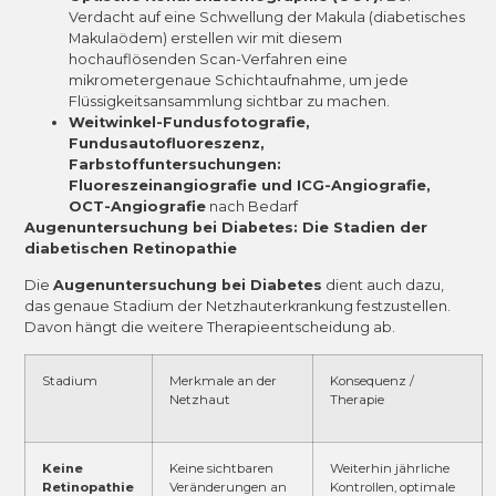
Verdacht auf eine Schwellung der Makula (diabetisches
Makulaödem) erstellen wir mit diesem
hochauflösenden Scan-Verfahren eine
mikrometergenaue Schichtaufnahme, um jede
Flüssigkeitsansammlung sichtbar zu machen.
Weitwinkel-Fundusfotografie,
Fundusautofluoreszenz,
Farbstoffuntersuchungen:
Fluoreszeinangiografie und ICG-Angiografie,
OCT-Angiografie
nach Bedarf
Augenuntersuchung bei Diabetes: Die Stadien der
diabetischen Retinopathie
Die
Augenuntersuchung bei Diabetes
dient auch dazu,
das genaue Stadium der Netzhauterkrankung festzustellen.
Davon hängt die weitere Therapieentscheidung ab.
Stadium
Merkmale an der
Konsequenz /
Netzhaut
Therapie
Keine
Keine sichtbaren
Weiterhin jährliche
Retinopathie
Veränderungen an
Kontrollen, optimale