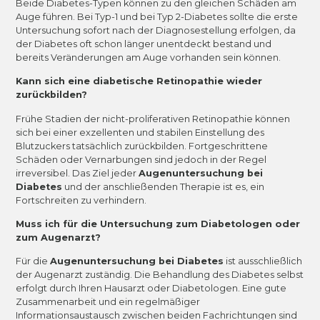
Beide Diabetes-Typen können zu den gleichen Schäden am
Auge führen. Bei Typ-1 und bei Typ 2-Diabetes sollte die erste
Untersuchung sofort nach der Diagnosestellung erfolgen, da
der Diabetes oft schon länger unentdeckt bestand und
bereits Veränderungen am Auge vorhanden sein können.
Kann sich eine diabetische Retinopathie wieder
zurückbilden?
Frühe Stadien der nicht-proliferativen Retinopathie können
sich bei einer exzellenten und stabilen Einstellung des
Blutzuckers tatsächlich zurückbilden. Fortgeschrittene
Schäden oder Vernarbungen sind jedoch in der Regel
irreversibel. Das Ziel jeder
Augenuntersuchung bei
Diabetes
und der anschließenden Therapie ist es, ein
Fortschreiten zu verhindern.
Muss ich für die Untersuchung zum Diabetologen oder
zum Augenarzt?
Für die
Augenuntersuchung bei Diabetes
ist ausschließlich
der Augenarzt zuständig. Die Behandlung des Diabetes selbst
erfolgt durch Ihren Hausarzt oder Diabetologen. Eine gute
Zusammenarbeit und ein regelmäßiger
Informationsaustausch zwischen beiden Fachrichtungen sind