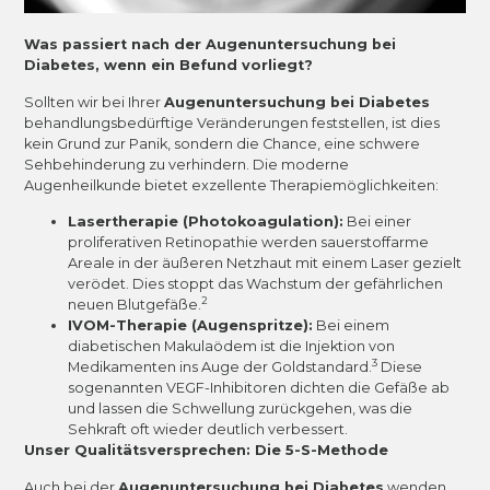
Was passiert nach der Augenuntersuchung bei
Diabetes, wenn ein Befund vorliegt?
Sollten wir bei Ihrer
Augenuntersuchung bei Diabetes
behandlungsbedürftige Veränderungen feststellen, ist dies
kein Grund zur Panik, sondern die Chance, eine schwere
Sehbehinderung zu verhindern. Die moderne
Augenheilkunde bietet exzellente Therapiemöglichkeiten:
Lasertherapie (Photokoagulation):
Bei einer
proliferativen Retinopathie werden sauerstoffarme
Areale in der äußeren Netzhaut mit einem Laser gezielt
verödet. Dies stoppt das Wachstum der gefährlichen
2
neuen Blutgefäße.
IVOM-Therapie (Augenspritze):
Bei einem
diabetischen Makulaödem ist die Injektion von
3
Medikamenten ins Auge der Goldstandard.
Diese
sogenannten VEGF-Inhibitoren dichten die Gefäße ab
und lassen die Schwellung zurückgehen, was die
Sehkraft oft wieder deutlich verbessert.
Unser Qualitätsversprechen: Die 5-S-Methode
Auch bei der
Augenuntersuchung bei Diabetes
wenden