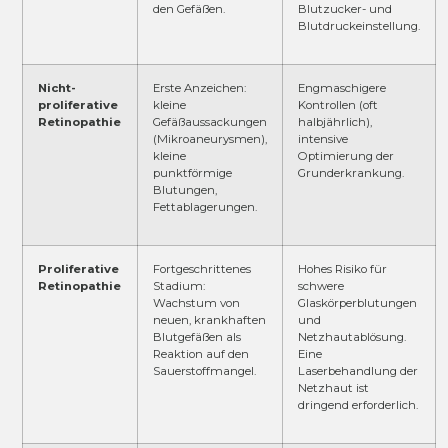
den Gefäßen.
Blutzucker- und
Blutdruckeinstellung.
Nicht-
Erste Anzeichen:
Engmaschigere
proliferative
kleine
Kontrollen (oft
Retinopathie
Gefäßaussackungen
halbjährlich),
(Mikroaneurysmen),
intensive
kleine
Optimierung der
punktförmige
Grunderkrankung.
Blutungen,
Fettablagerungen.
Proliferative
Fortgeschrittenes
Hohes Risiko für
Retinopathie
Stadium:
schwere
Wachstum von
Glaskörperblutungen
neuen, krankhaften
und
Blutgefäßen als
Netzhautablösung.
Reaktion auf den
Eine
Sauerstoffmangel.
Laserbehandlung der
Netzhaut ist
dringend erforderlich.