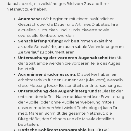
darauf abzielt, ein vollständiges Bild vom Zustand Ihrer
Netzhaut zu erhalten.
Anamnese:
Wir beginnen mit einem ausführlichen
Gespräch über die Dauer und Art Ihres Diabetes, Ihre
aktuellen Blutzucker- und Blutdruckwerte sowie
eventuelle Sehbeschwerden.
Sehschärfenprüfung:
Wir bestimmen exakt Ihre
aktuelle Sehschärfe, um auch subtile Veränderungen im
Zeitverlauf zu dokumentieren.
Untersuchung der vorderen Augenabschnitte:
Mit
der Spaltlampe werden die vorderen Teile des Auges
beurteilt.
Augeninnendruckmessung:
Diabetiker haben ein
erhöhtes Risiko für den Grünen Star (Glaukom), weshalb
diese Messung fester Bestandteil der Untersuchung ist.
Untersuchung des Augenhintergrunds:
Dies ist der
entscheidende Teil. Nach medikamentöser Erweiterung
der Pupille (oder ohne Pupillenerweiterung mittels
unserer modernen Weitwinkel-Technologie) kann Dr.
med. Mareen Schmidt die gesamte Netzhaut, die
Blutgefäße, den Sehnerv und die Makula detailliert
beurteilen.
Optische Kohärenztomographie (OCT):
Bei