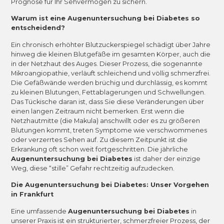
Prognose für Ihr Sehvermögen zu sichern.
Warum ist eine Augenuntersuchung bei Diabetes so
entscheidend?
Ein chronisch erhöhter Blutzuckerspiegel schädigt über Jahre
hinweg die kleinen Blutgefäße im gesamten Körper, auch die
in der Netzhaut des Auges. Dieser Prozess, die sogenannte
Mikroangiopathie, verläuft schleichend und völlig schmerzfrei.
Die Gefäßwände werden brüchig und durchlässig, es kommt
zu kleinen Blutungen, Fettablagerungen und Schwellungen.
Das Tückische daran ist, dass Sie diese Veränderungen über
einen langen Zeitraum nicht bemerken. Erst wenn die
Netzhautmitte (die Makula) anschwillt oder es zu größeren
Blutungen kommt, treten Symptome wie verschwommenes
oder verzerrtes Sehen auf. Zu diesem Zeitpunkt ist die
Erkrankung oft schon weit fortgeschritten. Die jährliche
Augenuntersuchung bei Diabetes
ist daher der einzige
Weg, diese “stille” Gefahr rechtzeitig aufzudecken.
Die Augenuntersuchung bei Diabetes: Unser Vorgehen
in Frankfurt
Eine umfassende
Augenuntersuchung bei Diabetes
in
unserer Praxis ist ein strukturierter, schmerzfreier Prozess, der