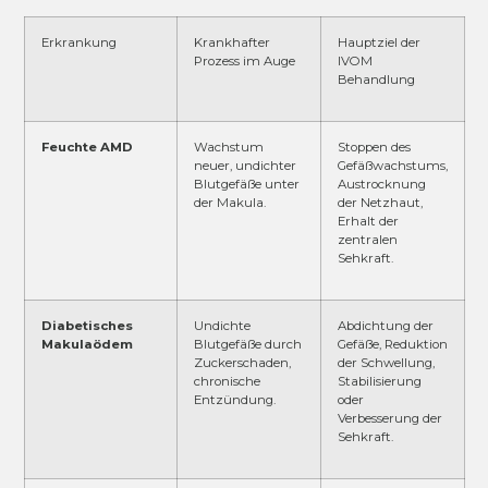
Erkrankung
Krankhafter
Hauptziel der
Prozess im Auge
IVOM
Behandlung
Feuchte AMD
Wachstum
Stoppen des
neuer, undichter
Gefäßwachstums,
Blutgefäße unter
Austrocknung
der Makula.
der Netzhaut,
Erhalt der
zentralen
Sehkraft.
Diabetisches
Undichte
Abdichtung der
Makulaödem
Blutgefäße durch
Gefäße, Reduktion
Zuckerschaden,
der Schwellung,
chronische
Stabilisierung
Entzündung.
oder
Verbesserung der
Sehkraft.