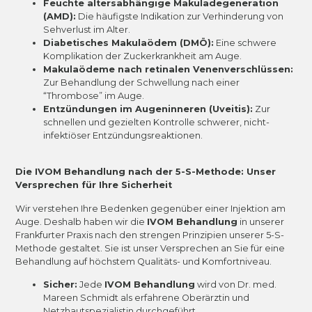
Feuchte altersabhängige Makuladegeneration
(AMD):
Die häufigste Indikation zur Verhinderung von
Sehverlust im Alter.
Diabetisches Makulaödem (DMÖ):
Eine schwere
Komplikation der Zuckerkrankheit am Auge.
Makulaödeme nach retinalen Venenverschlüssen:
Zur Behandlung der Schwellung nach einer
“Thrombose” im Auge.
Entzündungen im Augeninneren (Uveitis):
Zur
schnellen und gezielten Kontrolle schwerer, nicht-
infektiöser Entzündungsreaktionen.
Die IVOM Behandlung nach der 5-S-Methode: Unser
Versprechen für Ihre Sicherheit
Wir verstehen Ihre Bedenken gegenüber einer Injektion am
Auge. Deshalb haben wir die
IVOM Behandlung
in unserer
Frankfurter Praxis nach den strengen Prinzipien unserer 5-S-
Methode gestaltet. Sie ist unser Versprechen an Sie für eine
Behandlung auf höchstem Qualitäts- und Komfortniveau.
Sicher:
Jede
IVOM Behandlung
wird von Dr. med.
Mareen Schmidt als erfahrene Oberärztin und
Netzhautspezialistin durchgeführt.