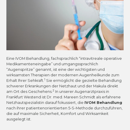
Tudebon
October 7, 2022
Eine IVOM Behandlung, fachsprachlich “intravitreale operative
Medikamenteneingabe” und umgangssprachlich
“Augenspritze” genannt, ist eine der wichtigsten und
wirksamsten Therapien der modernen Augenheilkunde zum
1
Erhalt Ihrer Sehkraft.
Sie ermöglicht die gezielte Behandlung
schwerer Erkrankungen der Netzhaut und der Makula direkt
2
am Ort des Geschehens.
In unserer Augenarztpraxis in
Frankfurt Westend ist Dr. med. Mareen Schmidt als erfahrene
Netzhautspezialistin darauf fokussiert, die
IVOM Behandlung
nach ihrer patientenorientierten 5-S-Methode durchzuführen,
die auf maximale Sicherheit, Komfort und Wirksamkeit
ausgelegt ist.