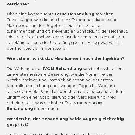
verzichte?
Ohne eine konsequente
IVOM Behandlung
schreiten
Erkrankungen wie die feuchte AMD oder das diabetische
Makulaödem in der Regel fort. Dies führt zu einer
zunehmenden und oft irreversiblen Schädigung der Netzhaut.
Die Folge ist ein schwerer Verlust der zentralen Sehkraft, der
Lesefähigkeit und der Unabhängigkeit im Alltag, was wir mit
der Therapie verhindern wollen.
Wie schnell wirkt das Medikament nach der Injektion?
Die Wirkung einer
IVOM Behandlung
setzt sehr schnell ein.
Eine erste messbare Besserung, wie die Abnahme der
Netzhautschwellung, lässt sich oft schon bei der ersten
Kontrolluntersuchung nach wenigen Tagen bis Wochen
feststellen. Viele Patienten berichten bereits kurz nach dem
Eingriff von einer Stabilisierung oder Verbesserung ihres
Seheindrucks, was die hohe Effektivität der
IVOM
Behandlung
unterstreicht.
Werden bei der Behandlung beide Augen gleichzeitig
gespritzt?
J
a, eine beidseitige Behandlung birgt auch in breit