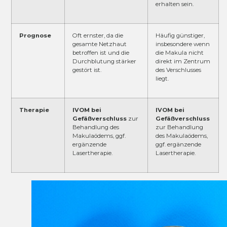
erhalten sein.
Prognose
Oft ernster, da die
Häufig günstiger,
gesamte Netzhaut
insbesondere wenn
betroffen ist und die
die Makula nicht
Durchblutung stärker
direkt im Zentrum
gestört ist.
des Verschlusses
liegt.
Therapie
IVOM bei
IVOM bei
Gefäßverschluss
zur
Gefäßverschluss
Behandlung des
zur Behandlung
Makulaödems, ggf.
des Makulaödems,
ergänzende
ggf. ergänzende
Lasertherapie.
Lasertherapie.