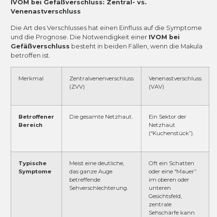
IVOM bei Gefäßverschluss: Zentral- vs.
Venenastverschluss
Die Art des Verschlusses hat einen Einfluss auf die Symptome
und die Prognose. Die Notwendigkeit einer
IVOM bei
Gefäßverschluss
besteht in beiden Fällen, wenn die Makula
betroffen ist.
Merkmal
Zentralvenenverschluss
Venenastverschluss
(ZVV)
(VAV)
Betroffener
Die gesamte Netzhaut.
Ein Sektor der
Bereich
Netzhaut
(“Kuchenstück”).
Typische
Meist eine deutliche,
Oft ein Schatten
Symptome
das ganze Auge
oder eine “Mauer”
betreffende
im oberen oder
Sehverschlechterung.
unteren
Gesichtsfeld,
zentrale
Sehschärfe kann