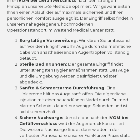
Ihrer
IVOM bei Gefäßverschluss
nach den strengen
Prinzipien unserer 5-S-Methode optimiert. Wir gewährleisten
Ihnen einen Ablauf, der auf maximale Sicherheit und Ihren
persönlichen Komfort ausgelegt ist. Der Eingriff selbst findet in
unserem nahegelegenen, hochmodernen
Operationsstandort im Westend Medical Center statt.
Sorgfältige Vorbereitung:
Wir klären Sie umfassend
auf. Vor dem Eingriff wird Ihr Auge durch die mehrfache
Gabe von anästhesierenden Augentropfen vollständig
betäubt.
Sterile Bedingungen:
Der gesamte Eingriff findet
unter strengsten Hygienemaßnahmen statt. Das Auge
und die Umgebung werden desinfiziert und steril
abgedeckt.
Sanfte & Schmerzarme Durchführung:
Eine
Lidklemme hält das Auge sanft offen. Die eigentliche
Injektion mit einer hauchdünnen Nadel durch Dr. med.
Mareen Schmidt dauert nur wenige Sekunden und ist
nicht schmerzhaft.
Sichere Nachsorge:
Unmittelbar nach der
IVOM bei
Gefäßverschluss
wird der Augendruck kontrolliert.
Die weitere Nachsorge findet dann wieder in der
vertrauten Atmosphäre unserer Frankfurter Praxis statt.