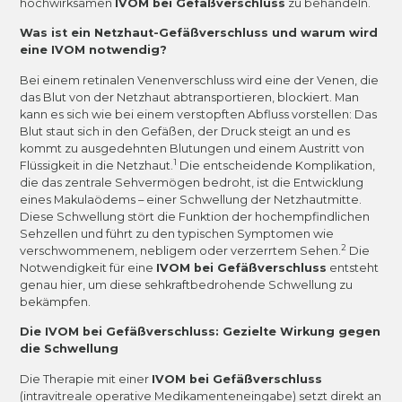
hochwirksamen
IVOM bei Gefäßverschluss
zu behandeln.
Was ist ein Netzhaut-Gefäßverschluss und warum wird
eine IVOM notwendig?
Bei einem retinalen Venenverschluss wird eine der Venen, die
das Blut von der Netzhaut abtransportieren, blockiert. Man
kann es sich wie bei einem verstopften Abfluss vorstellen: Das
Blut staut sich in den Gefäßen, der Druck steigt an und es
kommt zu ausgedehnten Blutungen und einem Austritt von
1
Flüssigkeit in die Netzhaut.
Die entscheidende Komplikation,
die das zentrale Sehvermögen bedroht, ist die Entwicklung
eines Makulaödems – einer Schwellung der Netzhautmitte.
Diese Schwellung stört die Funktion der hochempfindlichen
Sehzellen und führt zu den typischen Symptomen wie
2
verschwommenem, nebligem oder verzerrtem Sehen.
Die
Notwendigkeit für eine
IVOM bei Gefäßverschluss
entsteht
genau hier, um diese sehkraftbedrohende Schwellung zu
bekämpfen.
Die IVOM bei Gefäßverschluss: Gezielte Wirkung gegen
die Schwellung
Die Therapie mit einer
IVOM bei Gefäßverschluss
(intravitreale operative Medikamenteneingabe) setzt direkt an